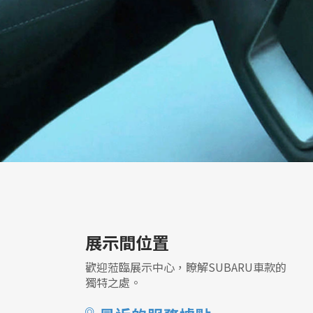
展示間位置
歡迎蒞臨展示中心，瞭解SUBARU車款的
獨特之處。