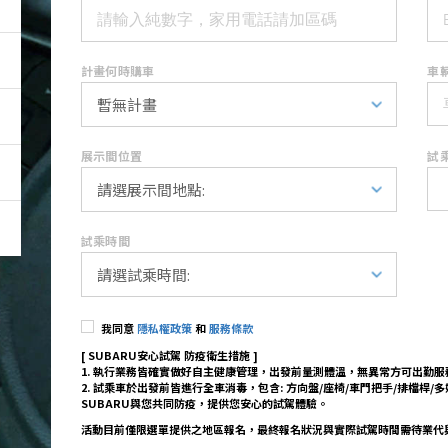
計畫何時購車
車輛
展示間位置
試
試乘時間
我同意
隱私權政策
和
服務條款
[ SUBARU安心試駕 防疫衛生措施 ]
1. 執行業務皆確實做好自主健康管理，出發前量測體溫，無異常方可出勤服
2. 試乘車於出發前皆進行全車消毒，包含: 方向盤/座椅/車門把手/排檔桿/
SUBARU與您共同防疫，提供您安心的試駕體驗。
活動目前僅限選單提供之地區報名，最終報名狀況與實際試駕時間需待業代