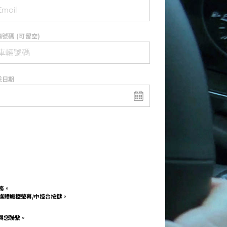
號碼 (可留空)
乘日期
務。
多媒體觸控螢幕/中控台按鍵。
與您聯繫。