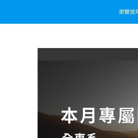
瀏覽使
車款介紹
WHY SUBARU
購車資