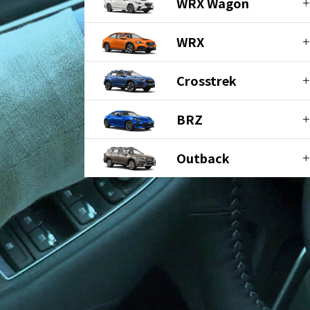
WRX Wagon
WRX
Crosstrek
BRZ
Outback