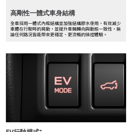
高剛性一體式車身結構
全車採用一體式內框結構並加強結構膠水使用，有效減少
車體在行駛時的晃動，並提升車輛轉向與動態一致性，無
論任何路況皆能帶來更穩定、更流暢的操控體驗。