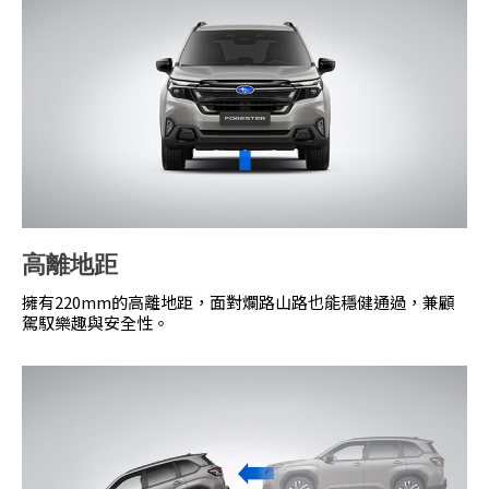
高離地距
擁有220mm的高離地距，面對爛路山路也能穩健通過，兼顧
駕馭樂趣與安全性。