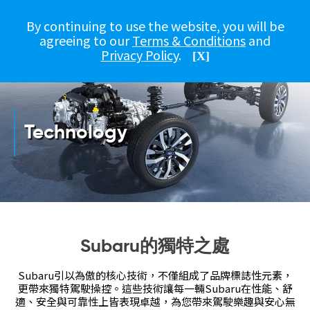
By continuing to use the website, you will be
agreeing to our
Terms & Conditions
and
總覽​
車款
操控與表現
設計理念​
安全與科技​
Privacy Policy
.
[X]
Technology
Subaru的獨特之處
Subaru引以為傲的核心技術，不僅組成了品牌標誌性元素，
更帶來獨特駕駛操控。這些技術讓每一輛Subaru在性能、舒
適、安全與可靠性上皆表現卓越，為您帶來駕駛樂趣與安心無