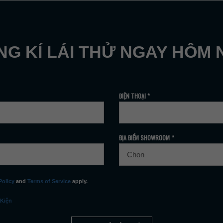
G KÍ LÁI THỬ NGAY HÔM 
ĐIỆN THOẠI *
ĐỊA ĐIỂM SHOWROOM *
Policy
and
Terms of Service
apply.
 Kiện