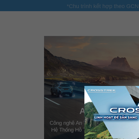
*Chu trình kết hợp theo GC
AN TOÀN
Công nghệ An Toàn Toàn Diện Tiên Tiế
Hệ Thống Hỗ Trợ Người Lái EyeSight 
tiến