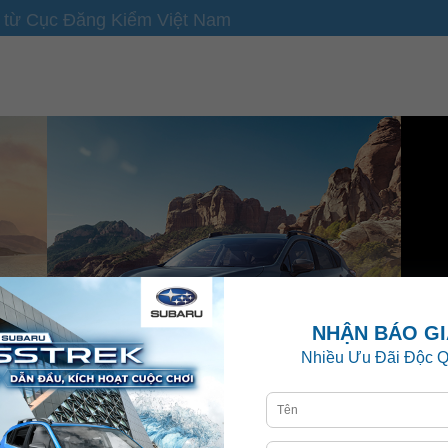
N từ Cục Đăng Kiểm Việt Nam
HIỆU SUẤT
n và
Hệ Dẫn Động Bốn Bánh Toàn Thời Gian
cải
(Symmetrical All-Wheel Drive) và Chế Độ X-
Sự 
MODE mang đến khả năng xử lý tự tin trên