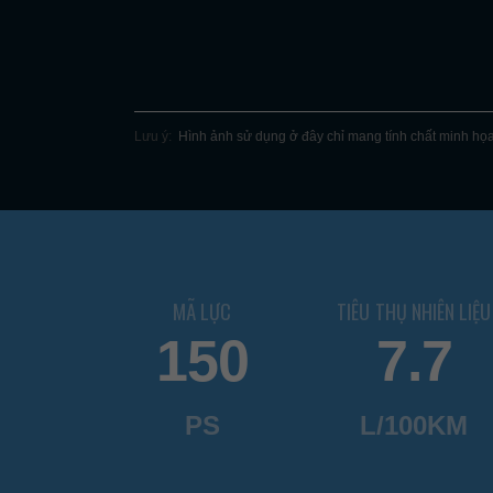
Lưu ý:
Hình ảnh sử dụng ở đây chỉ mang tính chất minh họa.
MÃ LỰC
TIÊU THỤ NHIÊN LIỆU
150
7.7
PS
L/100KM