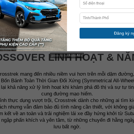
và p
mọi điều kiện đường sá
SSOVER LINH HOẠT & N
AutoAds
powered by
rosstrek mang đến nhiều niềm vui hơn trên mỗi dặm đường,
 Bốn Bánh Toàn Thời Gian Đối Xứng (Symmetrical All-Wheel D
lại khả năng xử lý linh hoạt khi khám phá đô thị và sự tự ti
cung đường mạo hiểm.
 tính thực dụng vượt trội, Crosstrek dành cho những ai tìm
ch nhưng vẫn đảm bảo đủ tính năng cần thiết, với không gia
m kết về an toàn và trải nghiệm lái xe đầy hứng khởi từ Su
n ngập phấn khích và yên tâm, từ những chuyến đi hằng ng
lưu bất ngờ.