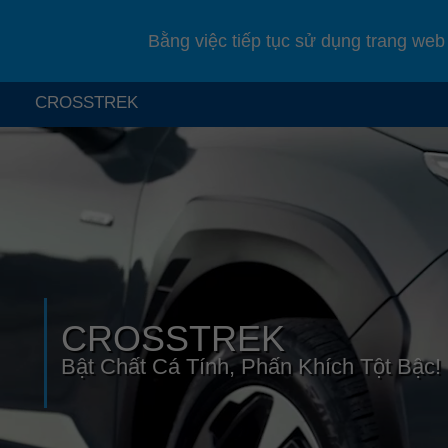
CÁC MẪU XE SUBARU
SỰ KHÁC BIỆT CỦA SUBARU
Bằng việc tiếp tục sử dụng trang web
CROSSTREK
CROSSTREK
Bật Chất Cá Tính, Phấn Khích Tột Bậc!