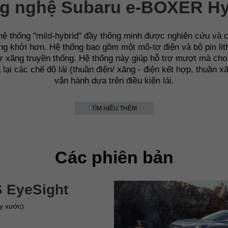
g nghệ Subaru e-BOXER Hy
hệ thống "mild-hybrid" đầy thông minh được nghiên cứu và c
ứng khởi hơn. Hệ thống bao gồm một mô-tơ điện và bộ pin lit
 xăng truyền thống. Hệ thống này giúp hỗ trợ mượt mà cho
lại các chế độ lái (thuần điện/ xăng - điện kết hợp, thuần x
vận hành dựa trên điều kiện lái.
TÌM HIỂU THÊM
Các phiên bản
S EyeSight
y xước)