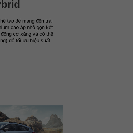
brid
hế tạo để mang đến trải
hium cao áp nhỏ gọn kết
 động cơ xăng và có thể
ăng) để tối ưu hiệu suất
Crosstrek 2.0i-S 
e-Boxer Hybrid