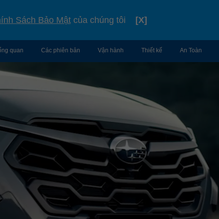
TIẾNG VIỆT
VIỆT NAM
ính Sách Bảo Mật
của chúng tôi
[X]
ổng quan
Các phiên bản
Vận hành
Thiết kế
An Toàn