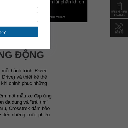
in cao áp cho trải nghiệm lái phân khích
hơn*
ĐĂNG KÍ NHẬN
BROCHURE
*Only available for e-BOXER Hybrid variant
DỊCH VỤ
ĂNG ĐỘNG
 mỗi hành trình. Được
rive) và thiết kế thể
n khi chinh phục những
 kiếm một mẫu xe đáp ứng
n đa dụng và "trái tim"
baru, Crosstrek đảm bảo
ày đến những cuộc phiêu