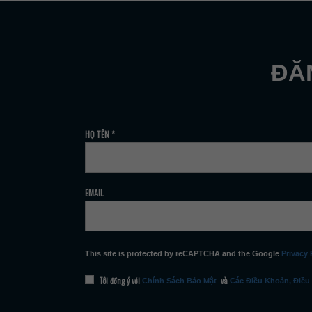
ĐĂN
HỌ TÊN *
EMAIL
This site is protected by reCAPTCHA and the Google
Privacy 
Tôi đồng ý với
và
Chính Sách Bảo Mật
Các Điều Khoản, Điều