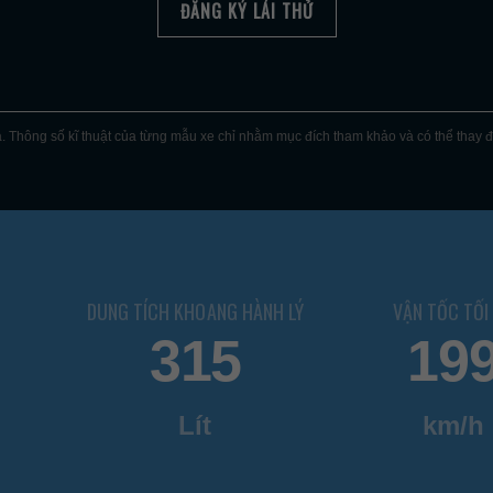
ĐĂNG KÝ LÁI THỬ
 Thông số kĩ thuật của từng mẫu xe chỉ nhằm mục đích tham khảo và có thể thay đổi
DUNG TÍCH KHOANG HÀNH LÝ
VẬN TỐC TỐI
315
19
Lít
km/h