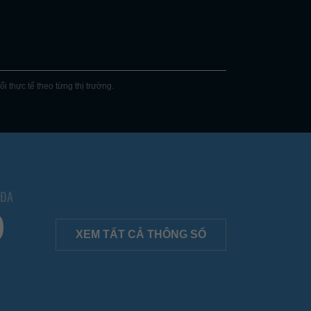
 thực tế theo từng thị trường.
 ĐA
9
XEM TẤT CẢ THÔNG SỐ