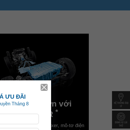
Mạnh mẽ hơn với
HỆ THỐNG ĐẠI
LÝ
*
e-BOXER
ĐĂNG KÍ LÁI
kết hợp của động cơ Boxer, mô-tơ điện
THỬ