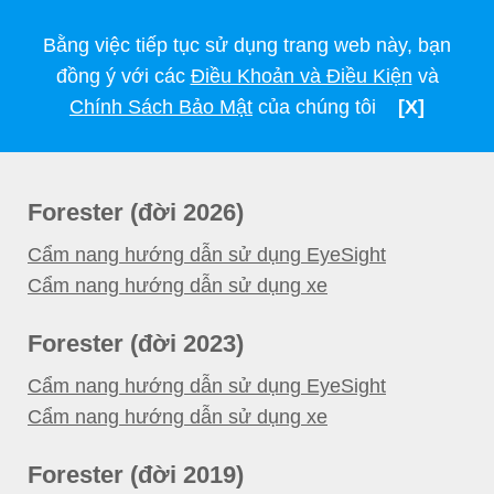
Cẩm nang sử dụng xe Subaru
Bằng việc tiếp tục sử dụng trang web này, bạn
đồng ý với các
Điều Khoản và Điều Kiện
và
Chính Sách Bảo Mật
của chúng tôi
[X]
Forester (đời 2026)
Cẩm nang hướng dẫn sử dụng EyeSight​
Cẩm nang hướng dẫn sử dụng xe
Forester (đời 2023)
Cẩm nang hướng dẫn sử dụng EyeSight
Cẩm nang hướng dẫn sử dụng xe
Forester (đời 2019)