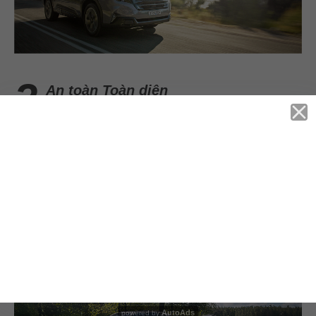
An toàn Toàn diện
19 Năm Liên Tiếp Đạt Các Chứng Nhận Về An
Toàn Quốc Tế
EyeSight 4.0 cải tiến
Bổ sung camera đơn,
mở rộng phạm vi nhận diện
8 túi khí SRS
Tăng mức độ bảo vệ người trong xe
Tầm nhìn mở rộng tối đa, giảm điểm mù
AutoAds
powered by