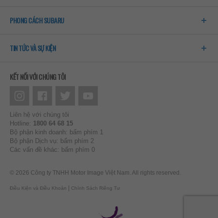
PHONG CÁCH SUBARU
TIN TỨC VÀ SỰ KIỆN
KẾT NỐI VỚI CHÚNG TÔI
Liên hệ với chúng tôi
Hotline:
1800 64 68 15
Bộ phận kinh doanh: bấm phím 1
Bộ phận Dịch vụ: bấm phím 2
Các vấn đề khác: bấm phím 0
© 2026 Công ty TNHH Motor Image Việt Nam. All rights reserved.
|
Điều Kiện và Điều Khoản
Chính Sách Riêng Tư