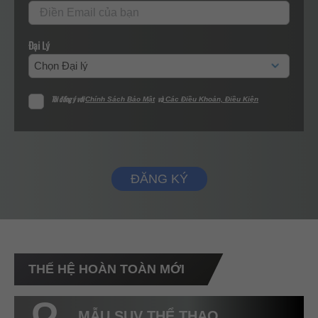
Đại Lý
Tôi đồng ý với
và
Chính Sách Bảo Mật
Các Điều Khoản, Điều Kiện
ĐĂNG KÝ
THẾ HỆ HOÀN TOÀN MỚI
MẪU SUV THỂ THAO