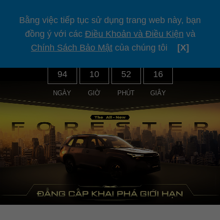
Bằng việc tiếp tục sử dụng trang web này, bạn
đồng ý với các
Điều Khoản và Điều Kiện
và
ĐẾM NGƯỢC ĐẾN HÀNH TRÌNH BỨT PHÁ CÙNG
Chính Sách Bảo Mật
của chúng tôi
[X]
FORESTER HOÀN TOÀN MỚI
94
10
52
15
NGÀY
GIỜ
PHÚT
GIÂY