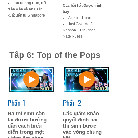
Tan Kheng Hua, Nữ
Các bài hát được trình
diễn viên và nhà sản
bày:
xuất đến từ Singapore
Alone – Heart
Just Give Me A
Reason – Pink feat.
Nate Ruess
Tập 6: Top of the Pops
Phần 1
Phần 2
Ba thí sinh còn
Các giám khảo
lại được hướng
quyết định hai
dẫn cách biểu
thí sinh bước
diễn trong một
vào vòng chung