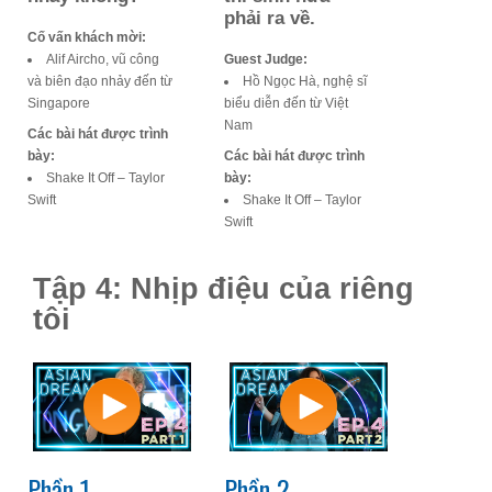
phải ra về.
Cố vấn khách mời:
Alif Aircho, vũ công
Guest Judge:
và biên đạo nhảy đến từ
Hồ Ngọc Hà, nghệ sĩ
Singapore
biểu diễn đến từ Việt
Nam
Các bài hát được trình
bày:
Các bài hát được trình
Shake It Off – Taylor
bày:
Swift
Shake It Off – Taylor
Swift
Tập 4: Nhịp điệu của riêng
tôi
Phần 1
Phần 2