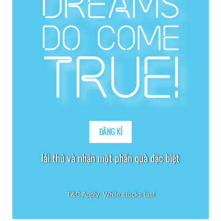
ĐĂNG KÍ
lái thử và nhận một phần quà đặc biệt
T&C Apply: While stocks last