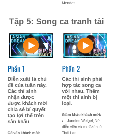
Mendes
Tập 5: Song ca tranh tài
Phần 1
Phần 2
Diễn xuất là chủ
Các thí sinh phải
đề của tuần này.
hợp tác song ca
Các thí sinh
với nhau. Thêm
nhận được
một thí sinh bị
được khách mời
loại.
chia sẻ bí quyết
tạo lợi thế trên
Giám khảo khách mời:
sân khấu.
Jannine Weigel, Nữ
diễn viên và ca sĩ đến từ
Cố vấn khách mời:
Thái Lan