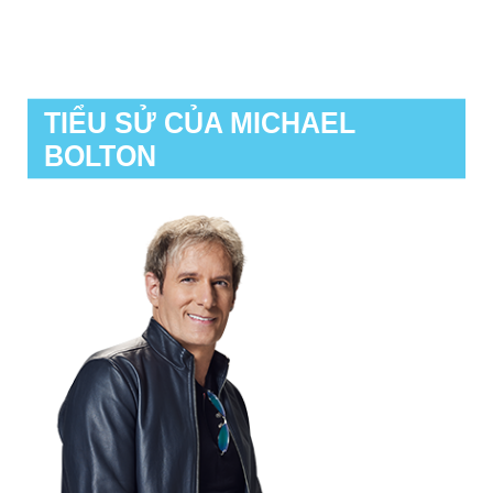
TIỂU SỬ CỦA MICHAEL
BOLTON