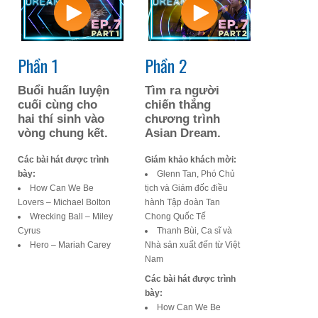
Phần 1
Phần 2
Buổi huấn luyện
Tìm ra người
cuối cùng cho
chiến thắng
hai thí sinh vào
chương trình
vòng chung kết.
Asian Dream.
Các bài hát được trình
Giám khảo khách mời:
bày:
Glenn Tan, Phó Chủ
How Can We Be
tịch và Giám đốc điều
Lovers – Michael Bolton
hành Tập đoàn Tan
Wrecking Ball – Miley
Chong Quốc Tế
Cyrus
Thanh Bùi, Ca sĩ và
Hero – Mariah Carey
Nhà sản xuất đến từ Việt
Nam
Các bài hát được trình
bày:
How Can We Be