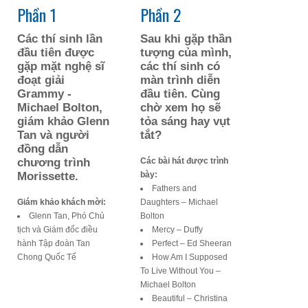
Phần 1
Phần 2
Các thí sinh lần
Sau khi gặp thần
đầu tiên được
tượng của mình,
gặp mặt nghệ sĩ
các thí sinh có
đoạt giải
màn trình diễn
Grammy -
đầu tiên. Cùng
Michael Bolton,
chờ xem họ sẽ
giám khảo Glenn
tỏa sáng hay vụt
Tan và người
tắt?
đồng dẫn
chương trình
Các bài hát được trình
Morissette.
bày:
Fathers and
Giám khảo khách mời:
Daughters – Michael
Glenn Tan, Phó Chủ
Bolton
tịch và Giám đốc điều
Mercy – Duffy
hành Tập đoàn Tan
Perfect – Ed Sheeran
Chong Quốc Tế
How Am I Supposed
To Live Without You –
Michael Bolton
Beautiful – Christina