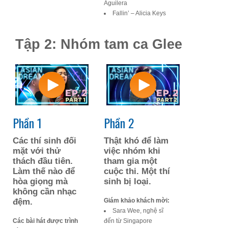
Aguilera
Fallin’ – Alicia Keys
Tập 2: Nhóm tam ca Glee
Phần 1
Phần 2
Các thí sinh đối
Thật khó để làm
mặt với thử
việc nhóm khi
thách đầu tiên.
tham gia một
Làm thế nào để
cuộc thi. Một thí
hòa giọng mà
sinh bị loại.
không cần nhạc
đệm.
Giám khảo khách mời:
Sara Wee, nghệ sĩ
Các bài hát được trình
đến từ Singapore