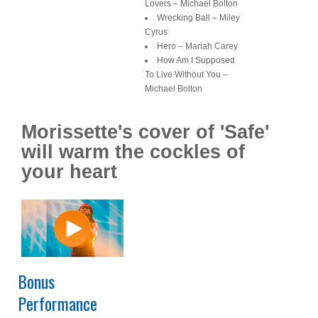
Lovers – Michael Bolton
Wrecking Ball – Miley
Cyrus
Hero – Mariah Carey
How Am I Supposed
To Live Without You –
Michael Bolton
Morissette's cover of 'Safe'
will warm the cockles of
your heart
Bonus
Performance