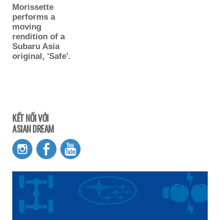
Morissette
performs a
moving
rendition of a
Subaru Asia
original, 'Safe'.
KẾT NỐI VỚI
ASIAN DREAM