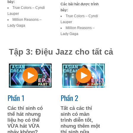
bày:
Các bài hát được trình
True Colors – Cyndi
bày:
Lauper
True Colors – Cyndi
Million Reasons –
Lauper
Lady Gaga
Million Reasons –
Lady Gaga
Tập 3: Điệu Jazz cho tất cả
Phần 1
Phần 2
Các thí sinh có
Tất cả các thí
thể hát nhưng
sinh có màn
liệu họ có thể
trình diễn tốt,
VỪA hát VỪA
nhưng thêm một
nhảy không?
thí sinh nữa