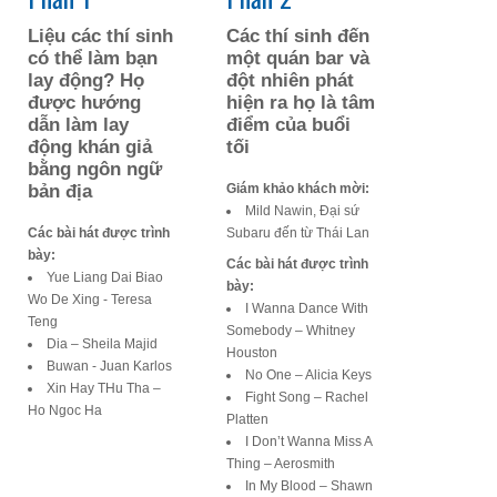
Liệu các thí sinh
Các thí sinh đến
có thể làm bạn
một quán bar và
lay động? Họ
đột nhiên phát
được hướng
hiện ra họ là tâm
dẫn làm lay
điểm của buổi
động khán giả
tối
bằng ngôn ngữ
bản địa
Giám khảo khách mời:
Mild Nawin, Đại sứ
Các bài hát được trình
Subaru đến từ Thái Lan
bày:
Các bài hát được trình
Yue Liang Dai Biao
bày:
Wo De Xing - Teresa
I Wanna Dance With
Teng
Somebody – Whitney
Dia – Sheila Majid
Houston
Buwan - Juan Karlos
No One – Alicia Keys
Xin Hay THu Tha –
Fight Song – Rachel
Ho Ngoc Ha
Platten
I Don’t Wanna Miss A
Thing – Aerosmith
In My Blood – Shawn