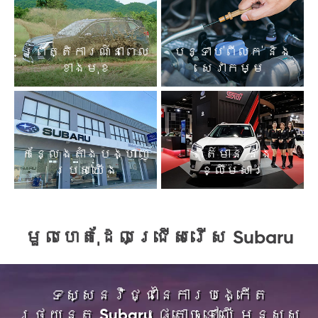
ព្រឹត្តិការណ៍នាពេល
បន្ទាប់ពីលក់ និង
ខាងមុខ
សេវាកម្ម
កន្លែងតាំងបង្ហាញ
ព័ត៌មាន និង
របស់យើង
ខ្លឹមសារ
មួលហេតុដែលជ្រើសរើស Subaru
ទស្សនវិជ្ជានៃការបង្កើត
រថយន្ត Subaru ផ្តោចទៅលើ មនុស្ស