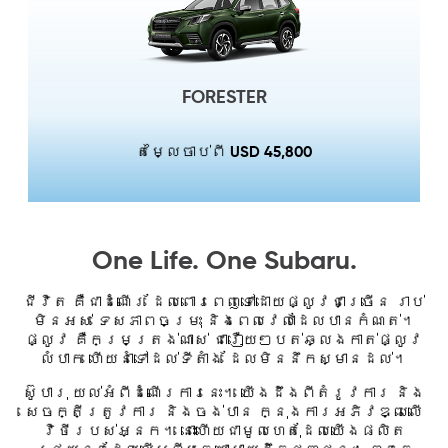
FORESTER
USD 45,800
តម្លៃចាប់ពី
One Life. One Subaru.
ជីវិត គឺជាដំណើរ ដែលពោរពេញទៅដោយផ្លូវជាច្រើន រាប់
មិនអស់ ទេសភាពចម្រុះ និងពេលវេលាដែលបានកំណត់។
ផ្លូវ គឺកម្រត្រង់ណាស់ ជារឿយៗបត់ឆ្លងកាត់ផ្លូវ
លំបាក ហើយនាំទៅដល់ទីតាំង ដែលមិននឹកស្មានដល់។
ស៊ូបារុ យល់អំពីដំណើរការនេះ។ យើងដឹងពីតំរូវការ និង
សេចក្តីត្រូវការ និងចង់បាន ក្នុងការអភិវឌ្ឍលើ
វិថីរបស់អ្នក។ នោះហើយជាមូលហេតុដែលយើងផលិត