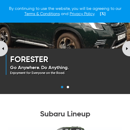
By continuing to use the website, you will be agreeing to our
Terms & Conditions
and
Privacy Policy
.
[X]
One Life.
One Life.
One Subaru.
One Subaru.
FORESTER
FORESTER
Go Anywhere. Do Anything.
Go Anywhere. Do Anything.
Enjoyment for Everyone on the Road.
Enjoyment for Everyone on the Road.
Subaru Lineup