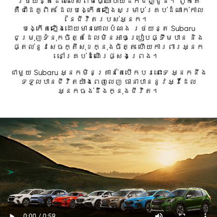
រថយន្តដែលលើសពីមធ្យោបាយដឹកជញ្ជូន។ ពួកគេ
គឺជាដៃគូពិត ដែលបង្កើតឡើងសម្រាប់គ្រប់ដំណាក់កាល
នៃជីវិតរបស់អ្នក។
បង្កើតឡើងដោយមានគោលបំណង រថយន្ត Subaru
ជម្រុញទំនុកចិត្តដែលមិនអាចប្រៀបផ្ទឹមបាន និង
ផ្តល់នូវសេចក្តីសុខក្នុងចិត្ត ហើយការពារអ្នក
នៅគ្រប់ដំណើរផ្សងព្រេង។
ជាមួយ Subaru អ្នកមិនគ្រាន់តែបើកបរនោះទេ អ្នកនឹង
ទទួលបានជីវិតយ៉ាងពេញលេញ ធានាបាននូវអ្វីដែល
អ្នកចង់ដឹងក្នុងជីវិត។