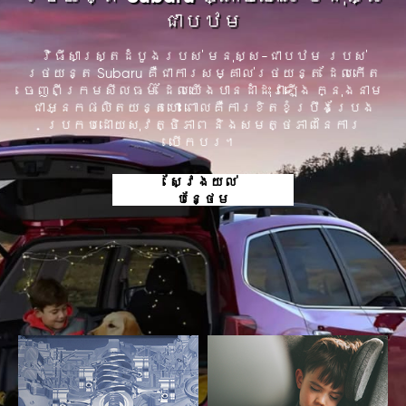
ជាបឋម
វិធីសាស្រ្តដំបូងរបស់ មនុស្ស-ជាបឋម របស់
រថយន្ត Subaru គឺជាការសម្គាល់រថយន្ត ដែលកើត
ចេញពីក្រមសីលធម៌ ដែលយើងបានដាំដុះវាឡើង ក្នុងនាម
ជាអ្នកផលិតយន្តហោះ ពោលគឺការខិតខំប្រឹងប្រែង
ប្រកបដោយសុវត្ថិភាព និងសមត្ថភាពនៃការ
បើកបរ។
ស្វែងយល់
បន្ថែម