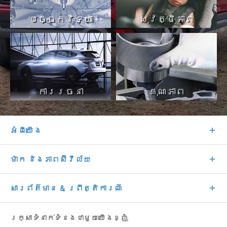
បច្ចេកវិទ្យា
សុវត្ថិភាព
ការរចនា
គុណភាព
អំពីយើង
ម៉ាក និងភាពស៊ីវីល័យ
សារព័ត៌មាន & ព្រឹត្តិការណ៍
រក្សាទំនាក់ទំនងជាមួយយើងខ្ញុំ