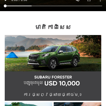
មាតិកាពិសេស
ការផ្សព្វផ្សាយផ្តាច់មុខ