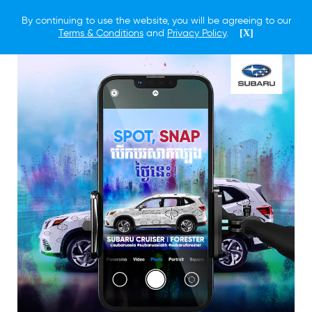
By continuing to use the website, you will be agreeing to our
Terms & Conditions
and
Privacy Policy
.
[X]