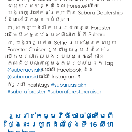
ជាមួយរថយន្តម៉ូដែល Forester ហើយ
បង្ហាញវាទៅកាន់ក្រុមហ៊ុន Subaru Dealership
ដែលនៅជិតអ្នកបំផុត។
៣. សាកល្បងបើកបររថយន្ត Forester
ដើម្បីទទួលបានបទពិសោធន៍ពី Subaru
៤. បង្ហោះរូបថត Selfie របស់អ្នកជាមួយ
Forester Cruiser រួមជាមួយរូបថតនៃការ
បើកបរសាកល្បងរបស់អ្នកទៅ កាន់
គណនីបបណ្តាញសង្គមរបស់អ្នក Tag
@subaruasiakh
នៅលើ Facebook និង
@subaruasia
នៅលើ Instagram ។
៥. ប្រើ hashtags
#subaruasiakh
#subaruforester #subaruforestercruiser
រួសរាន់កម្មវិធីចាប់ផ្តើមពី
ថ្ងៃនេះ រហូតដល់ថ្ងៃទី 16 សីហា