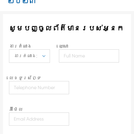
២០២៣
សូមបញ្ចូលព័ត៌មានរបស់អ្នក
ងារតំណាង
ឈ្មោះ
លេខទូរស័ព្ទ
អ៊ីម៉ែល