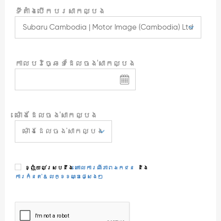
ទីតាំងបើកបរសាកល្បង
កាលបរិច្ឆេទដែលចង់សាកល្បង
ម៉ោងដែលចង់សាកល្បង
ខ្ញុំយល់ស្របនឹង
គោលការណ៍ភាពឯកជន
និង
ការកំនត់ & លក្ខខណ្ឌផ្សេងៗ