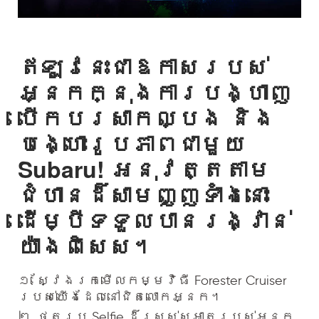
ឥឡូវនេះជាឱកាសរបស់
អ្នកក្នុងការបង្ហាញ
បើកបរសាកល្បង និង
បង្ហោះរូបភាពជាមួយ
Subaru! អនុវត្តតាម
ជំហានដ៏សាមញ្ញទាំងនោះ
ដើម្បីទទួលបានរង្វាន់
យ៉ាងពិសេស។
១. ស្វែងរកមើលកម្មវិធី Forester Cruiser
របស់យើងដែលនៅជិតលោកអ្នក។
២. ថតរូប Selfie ដ៏ស្រស់ស្អាតរបស់អ្នក