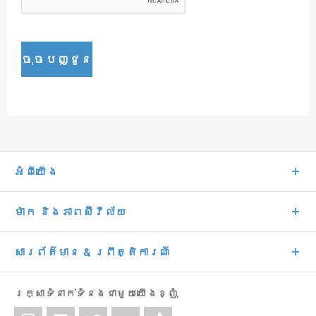
ចុចបញ្ជូន
អំពីយើង
ម៉ាក និងភាពស៊ីវីល័យ
សារព័ត៌មាន & ព្រឹត្តិការណ៍
រក្សាទំនាក់ទំនងជាមួយយើងខ្ញុំ